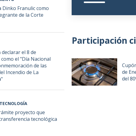
 a Dinko Franulic como
egrante de la Corte
Participación 
declarar el 8 de
 como el "Día Nacional
Cupón
Conmemoración de las
de En
del Incendio de La
del 8
a"
Y TECNOLOGÍA
trámite proyecto que
 transferencia tecnológica