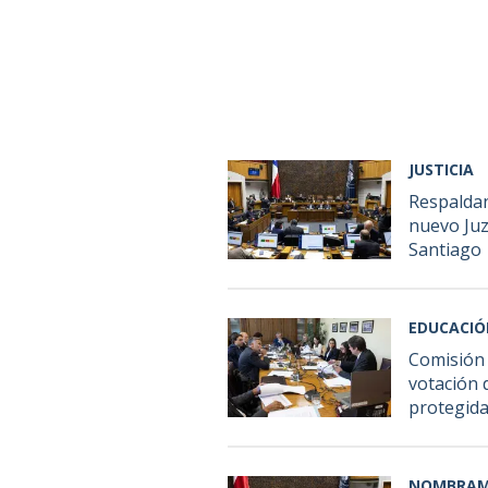
JUSTICIA
Respaldan
nuevo Ju
Santiago
EDUCACI
Comisión 
votación 
protegid
NOMBRAM