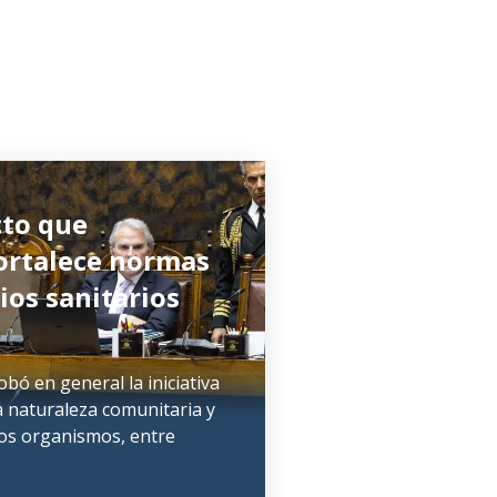
to que
ortalece normas
cios sanitarios
bó en general la iniciativa
a naturaleza comunitaria y
esos organismos, entre