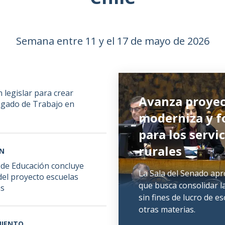
Semana entre 11 y el 17 de mayo de 2026
 legislar para crear
Avanza proyec
zgado de Trabajo en
moderniza y f
para los servi
rurales
ÓN
de Educación concluye
La Sala del Senado apro
del proyecto escuelas
que busca consolidar l
as
sin fines de lucro de 
otras materias.
IENTO