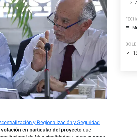
/
FECH
Mi
BOLE
1
centralización y Regionalización y Seguridad
 votación en particular del proyecto
que