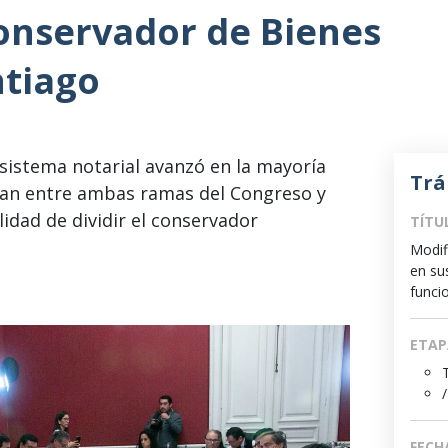
Conservador de Bienes
ntiago
sistema notarial avanzó en la mayoría
Trá
tían entre ambas ramas del Congreso y
ilidad de dividir el conservador
TÍTU
Modifi
en su
funci
ETAP
/
FECH