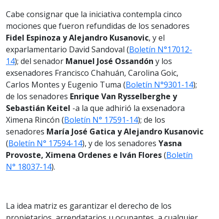
Cabe consignar que la iniciativa contempla cinco
mociones que fueron refundidas de los senadores
Fidel Espinoza y Alejandro Kusanovic
, y el
exparlamentario David Sandoval (
Boletín N°17012-
14
); del senador
Manuel José Ossandón
y los
exsenadores Francisco Chahuán, Carolina Goic,
Carlos Montes y Eugenio Tuma (
Boletín N°9301-14
);
de los senadores
Enrique Van Rysselberghe y
Sebastián Keitel
-a la que adhirió la exsenadora
Ximena Rincón (
Boletín N° 17591-14
); de los
senadores
María José Gatica y Alejandro Kusanovic
(
Boletín N° 17594-14
), y de los senadores
Yasna
Provoste, Ximena Ordenes e Iván Flores
(
Boletín
N° 18037-14
).
La idea matriz es garantizar el derecho de los
propietarios, arrendatarios u ocupantes, a cualquier