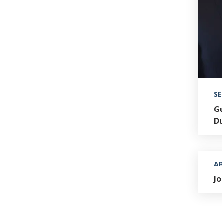
S
G
D
A
Jo