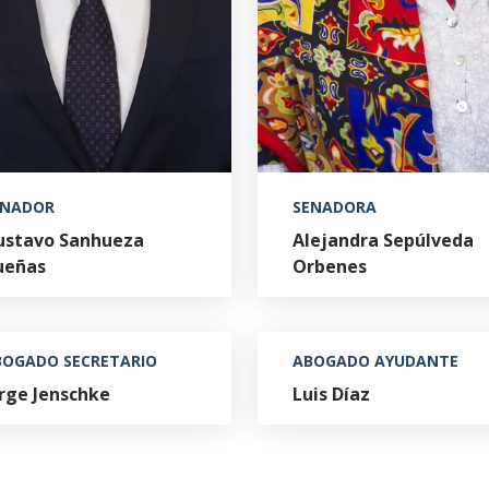
ENADOR
SENADORA
ustavo Sanhueza
Alejandra Sepúlveda
ueñas
Orbenes
BOGADO SECRETARIO
ABOGADO AYUDANTE
rge Jenschke
Luis Díaz