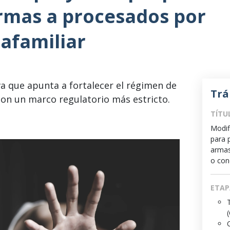
armas a procesados por
rafamiliar
iva que apunta a fortalecer el régimen de
Trá
con un marco regulatorio más estricto.
TÍTU
Modif
para p
armas
o con
ETAP