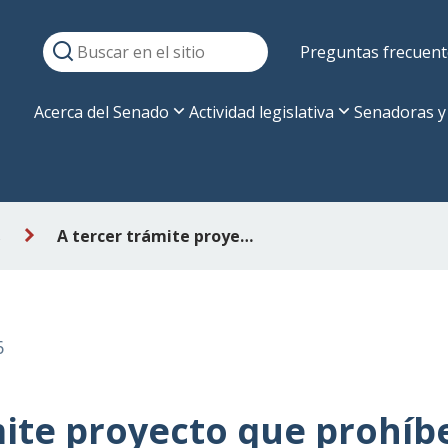
Preguntas frecuent
Acerca del Senado
Actividad legislativa
Senadoras y
s
A tercer trámite proyecto que prohíbe el porte de armas a procesados por violencia intrafamiliar
6
mite proyecto que prohíb