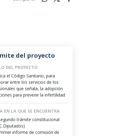
mite del proyecto
LO DEL PROYECTO
ica el Código Sanitario, para
orar entre los servicios de los
sionales que señala, la adopción
iones para prevenir la infertilidad
A EN LA QUE SE ENCUENTRA
Segundo trámite constitucional
(C.Diputados)
Primer informe de comisión de