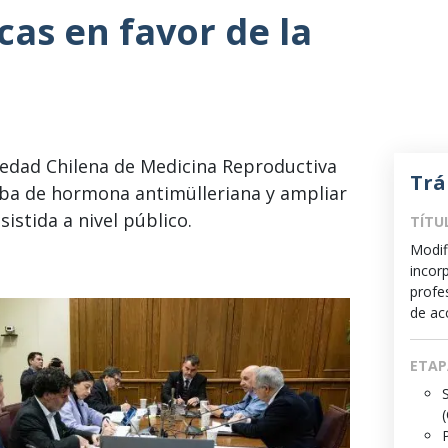
icas en favor de la
iedad Chilena de Medicina Reproductiva
Trá
ueba de hormona antimülleriana y ampliar
sistida a nivel público.
TÍTU
Modif
incorp
profe
de acc
ETAP