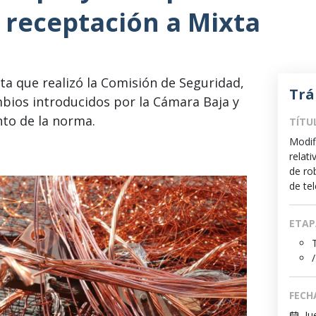
y receptación a Mixta
ta que realizó la Comisión de Seguridad,
Trá
mbios introducidos por la Cámara Baja y
nto de la norma.
TÍTU
Modif
relati
de ro
de te
ETAP
/
FECH
Ju