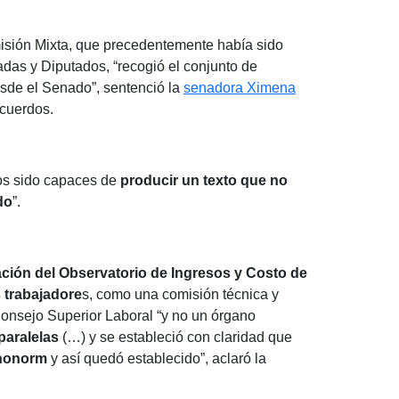
misión Mixta, que precedentemente había sido
adas y Diputados, “recogió el conjunto de
sde el Senado”, sentenció la
senadora Ximena
acuerdos.
mos sido capaces de
producir un texto que no
do
”.
ación del Observatorio de Ingresos y Costo de
s trabajadore
s, como una comisión técnica y
Consejo Superior Laboral “y no un órgano
paralelas
(…) y se estableció con claridad que
 honorm
y así quedó establecido”, aclaró la