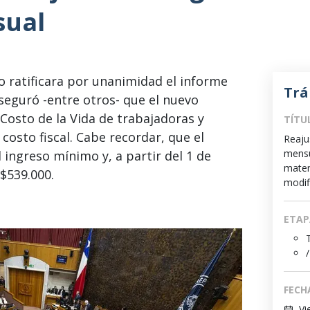
ual
o ratificara por unanimidad el informe
Trá
seguró -entre otros- que el nuevo
Costo de la Vida de trabajadoras y
TÍTU
 costo fiscal. Cabe recordar, que el
Reaju
mensu
 ingreso mínimo y, a partir del 1 de
matern
$539.000.
modif
ETAP
/
FECH
Vi