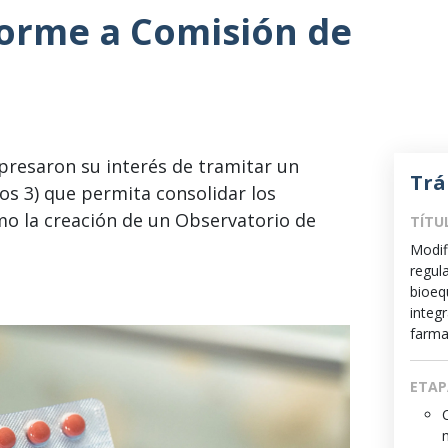
orme a Comisión de
presaron su interés de tramitar un
Trá
os 3) que permita consolidar los
o la creación de un Observatorio de
TÍTU
Modif
regul
bioeq
integr
farma
ETAP