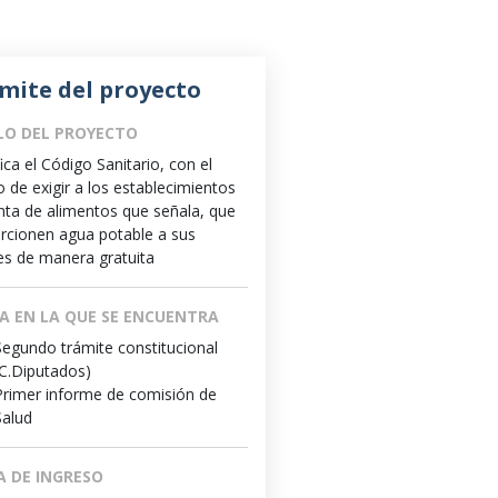
mite del proyecto
LO DEL PROYECTO
ica el Código Sanitario, con el
o de exigir a los establecimientos
nta de alimentos que señala, que
rcionen agua potable a sus
tes de manera gratuita
A EN LA QUE SE ENCUENTRA
Segundo trámite constitucional
(C.Diputados)
Primer informe de comisión de
Salud
A DE INGRESO