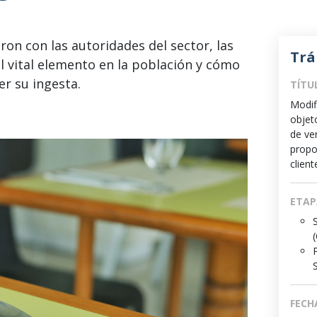
on con las autoridades del sector, las
Trá
l vital elemento en la población y cómo
r su ingesta.
TÍTU
Modif
objet
de ve
propo
clien
ETAP
FECH