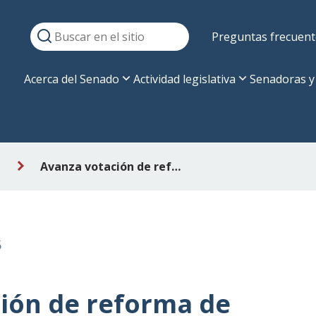
Preguntas frecuent
Acerca del Senado
Actividad legislativa
Senadoras y
s
Avanza votación de reforma de pensiones: dan luz verde a ampliación de la PGU y la cobranza judicial
5
ión de reforma de