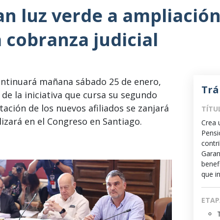
an luz verde a ampliació
a cobranza judicial
ontinuará mañana sábado 25 de enero,
Trá
 de la iniciativa que cursa su segundo
itación de los nuevos afiliados se zanjará
TÍTU
lizará en el Congreso en Santiago.
Crea 
Pensi
contr
Garan
benef
que i
ETAP