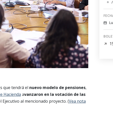
/
FECH
Lu
BOLE
1
s que tendrá el
nuevo modelo de pensiones
,
de Hacienda
a
vanzaron en la votación de las
 Ejecutivo al mencionado proyecto. (
Vea nota