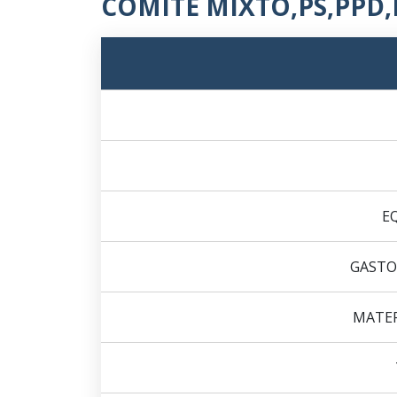
COMITE MIXTO,PS,PPD,
E
GASTO
MATER