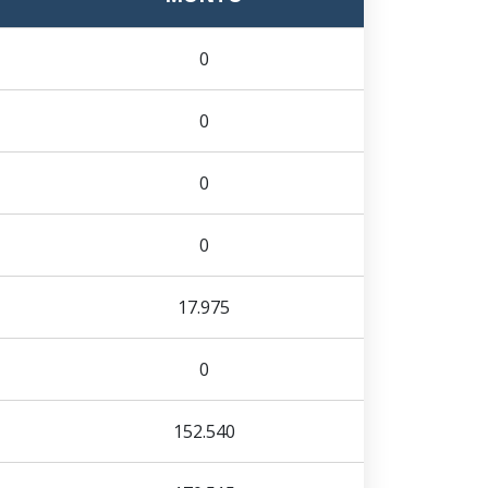
0
0
0
0
17.975
0
152.540