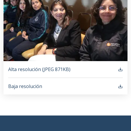
Alta resolución (
JPEG
871KB
)
Baja resolución