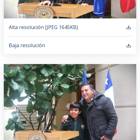
Alta resolución (
JPEG
1645KB
)
Baja resolución