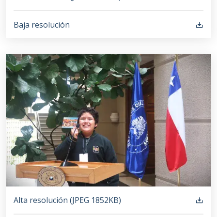
Baja resolución
Alta resolución (
JPEG
1852KB
)