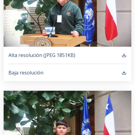
Alta resolución (
JPEG
1851KB
)
Baja resolución