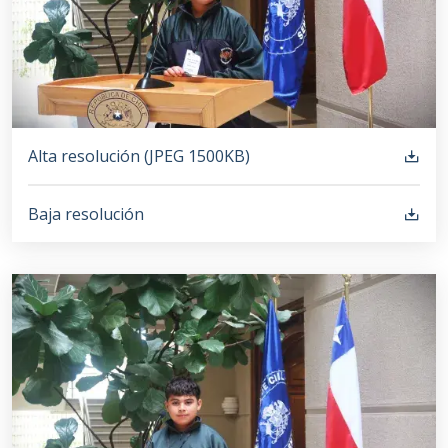
Alta resolución (
JPEG
1500KB
)
Baja resolución