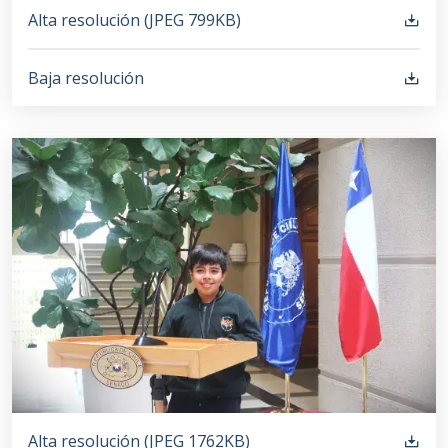
Alta resolución (
JPEG
799KB
)
Baja resolución
Alta resolución (
JPEG
1762KB
)