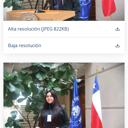
Alta resolución (
JPEG
822KB
)
Baja resolución