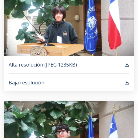
Alta resolución (
JPEG
1235KB
)
Baja resolución