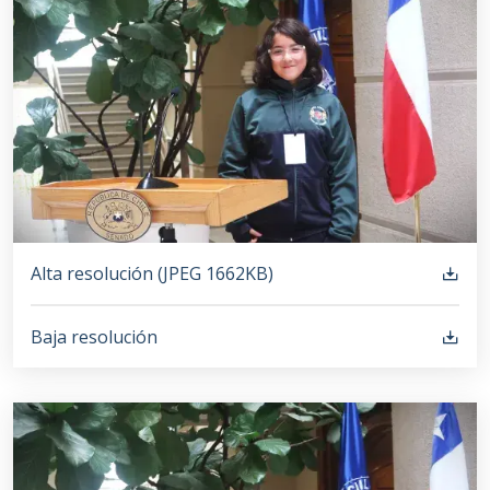
Alta resolución (
JPEG
1662KB
)
Baja resolución