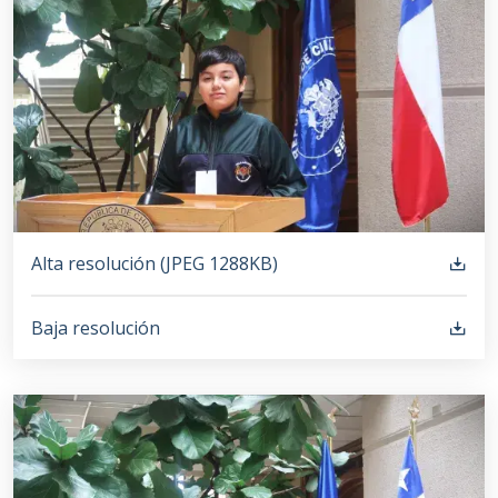
Alta resolución (
JPEG
1288KB
)
Baja resolución