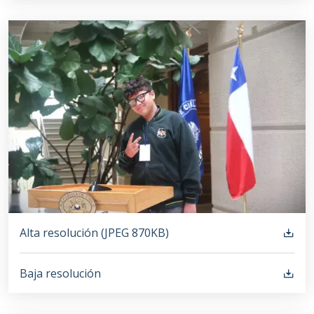
Alta resolución (
JPEG
870KB
)
Baja resolución