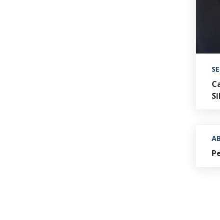
S
Ca
Si
A
Pe