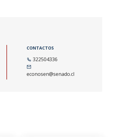
CONTACTOS
322504336
econosen@senado.cl