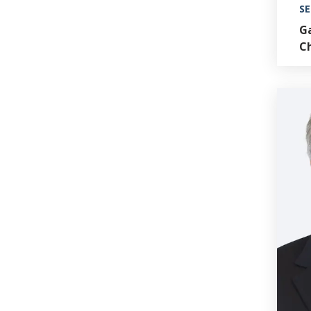
SE
G
C